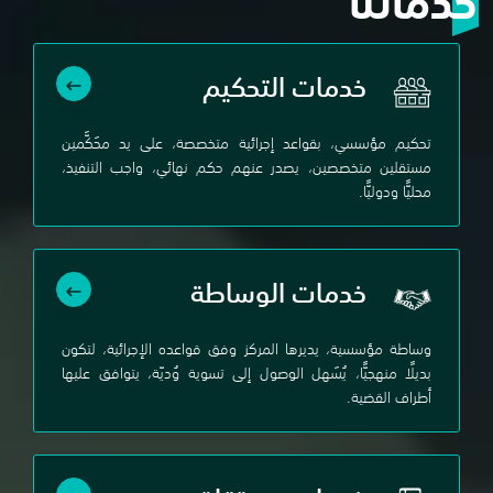
خدمات التحكيم
تحكيم مؤسسي، بقواعد إجرائية متخصصة، على يد محَكَّمين
مستقلين متخصصين، يصدر عنهم حكم نهائي، واجب التنفيذ،
محليًّا ودوليًّا.
خدمات الوساطة
وساطة مؤسسية، يديرها المركز وفق قواعده الإجرائية، لتكون
بديلًا منهجيًّا، يُسَهل الوصول إلى تسوية وُديّة، يتوافق عليها
أطراف القضية.