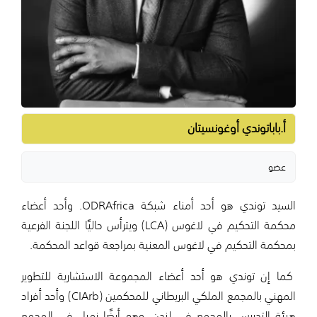
أ.باباتوندي أوغونسيتان
عضو
السيد توندي هو أحد أمناء شبكة ODRAfrica. وأحد أعضاء
محكمة التحكيم في لاغوس (LCA) ويترأس حاليًا اللجنة الفرعية
بمحكمة التحكيم في لاغوس المعنية بمراجعة قواعد المحكمة.
كما إن توندي هو أحد أعضاء المجموعة الاستشارية للتطوير
المهني بالمجمع الملكي البريطاني للمحكمين (CIArb) وأحد أفراد
هيئة التدريس بالمجمع في لندن. وهو أيضًا زميل في المجمع