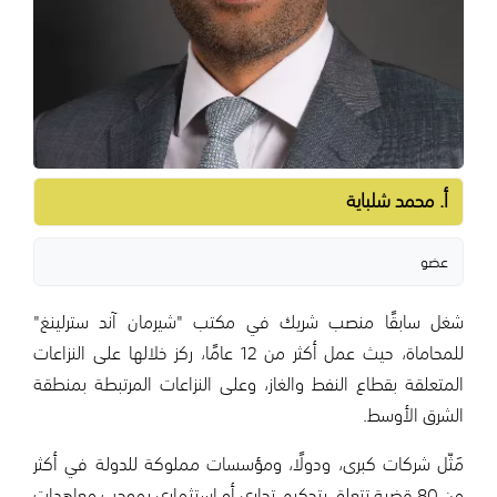
أ. محمد شلباية
عضو
شغل سابقًا منصب شريك في مكتب "شيرمان آند سترلينغ"
للمحاماة، حيث عمل أكثر من 12 عامًا، ركز خلالها على النزاعات
المتعلقة بقطاع النفط والغاز، وعلى النزاعات المرتبطة بمنطقة
الشرق الأوسط.
مَثّل شركات كبرى، ودولًا، ومؤسسات مملوكة للدولة في أكثر
من 80 قضية تتعلق بتحكيم تجاري أو استثماري بموجب معاهدات