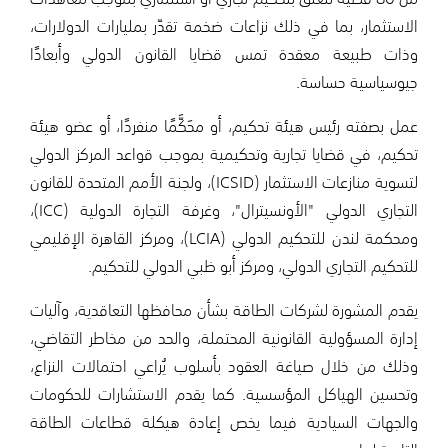
الاستثمار، بما في ذلك نزاعات ضخمة تقدّر بمليارات الدولارات،
وذات طبيعة معقدة تمس قضايا القانون الدولي وأبعادًا
جيوسياسية حساسة.
عمل بصفته رئيس هيئة تحكيم، أو محَكَّمًا منفردًا، أو عضو هيئة
تحكيم، في قضايا تجارية وتحكيمية بموجب قواعد المركز الدولي
لتسوية منازعات الاستثمار (ICSID)، ولجنة الأمم المتحدة للقانون
التجاري الدولي "الأونسيترال"، وغرفة التجارة الدولية (ICC)،
ومحكمة لندن للتحكيم الدولي (LCIA)، ومركز القاهرة الإقليمي
للتحكيم التجاري الدولي، ومركز أبو ظبي الدولي للتحكيم.
يقدم المشورة لشركات الطاقة بشأن محافظها التعاقدية، وآليات
إدارة المسؤولية القانونية المحتملة، والحد من مخاطر التقاضي،
وذلك من خلال صياغة العقود بأسلوب يُراعي احتمالات النزاع،
وتحسين الهياكل المؤسسية. كما يقدم الاستشارات للحكومات
والجهات السيادية فيما يخص إعادة هيكلة قطاعات الطاقة