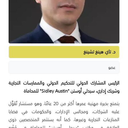
د. تاي هينغ تشينغ
عضو
الرئيس المشارك الدولي للتحكيم الدولي والممارسات التجارية
وشريك إداري، سيدلي أوستن "Sidley Austin" للمحاماة
يتمتع بخبرة مهنية عمرها أكثر من 20 عامًا، وهو مستشار تُعَوِّل
عليه الشركات، ومجالس الإدارات، والحكومات في قضايا
المنازعات التجارية وغيرها، كما أنه يستثمر المتخصصين ذوي
العلاقة في مكتب "سيدلي أوستن" للمحاماة في وَضْع